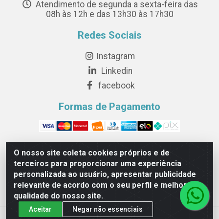
Atendimento de segunda a sexta-feira das
08h às 12h e das 13h30 às 17h30
Redes Sociais
Instagram
Linkedin
facebook
Formas de Pagamento
O nosso site coleta cookies próprios e de
terceiros para proporcionar uma experiência
Novesete Distribuidora LTDA - Avenida Setecentos, S/N,
personalizada ao usuário, apresentar publicidade
Terminal Intermodal da Serra, Serra/ES - CEP 29161-
relevante de acordo com o seu perfil e melhorar a
414 - CNPJ 29.479.604/0001-44
qualidade do nosso site.
Aceitar
Negar não essenciais