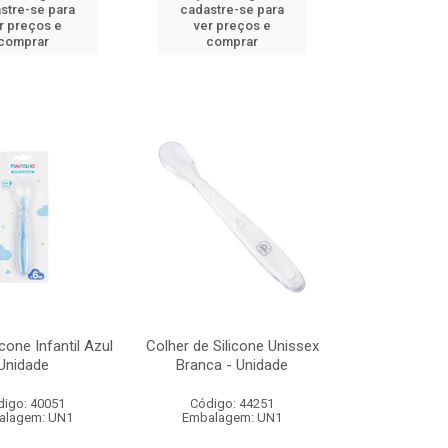
stre-se para
cadastre-se para
r preços e
ver preços e
comprar
comprar
icone Infantil Azul
Colher de Silicone Unissex
Unidade
Branca - Unidade
digo: 40051
Código: 44251
alagem: UN1
Embalagem: UN1