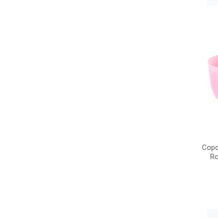
Copo
Ro