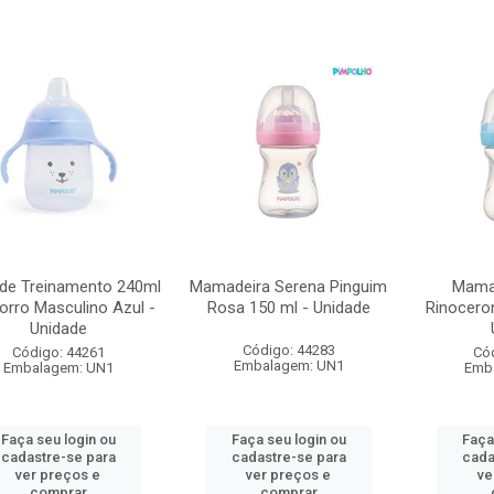
de Treinamento 240ml
Mamadeira Serena Pinguim
Mama
rro Masculino Azul -
Rosa 150 ml - Unidade
Rinoceron
Unidade
Código: 44283
Código: 44261
Có
Embalagem: UN1
Embalagem: UN1
Emb
Faça seu login ou
Faça seu login ou
Faça
cadastre-se para
cadastre-se para
cada
ver preços e
ver preços e
ve
comprar
comprar