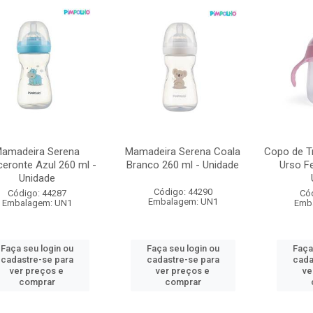
amadeira Serena
Mamadeira Serena Coala
Copo de T
ceronte Azul 260 ml -
Branco 260 ml - Unidade
Urso F
Unidade
Código: 44290
Código: 44287
Có
Embalagem: UN1
Embalagem: UN1
Emb
Faça seu login ou
Faça seu login ou
Faça
cadastre-se para
cadastre-se para
cada
ver preços e
ver preços e
ve
comprar
comprar