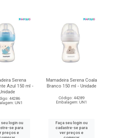
deira Serena
Mamadeira Serena Coala
te Azul 150 ml -
Branco 150 ml - Unidade
Unidade
Código: 44289
digo: 44286
Embalagem: UN1
alagem: UN1
 seu login ou
Faça seu login ou
stre-se para
cadastre-se para
r preços e
ver preços e
comprar
comprar