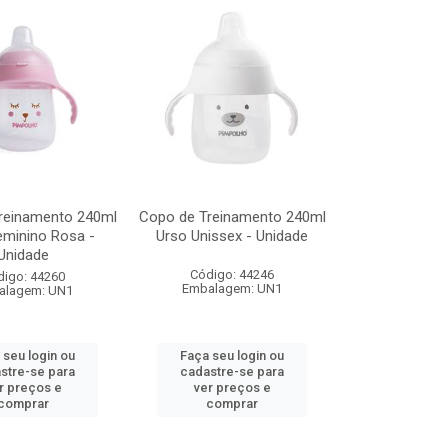
reinamento 240ml
Copo de Treinamento 240ml
eminino Rosa -
Urso Unissex - Unidade
Unidade
Código: 44246
digo: 44260
Embalagem: UN1
alagem: UN1
 seu login ou
Faça seu login ou
stre-se para
cadastre-se para
r preços e
ver preços e
comprar
comprar