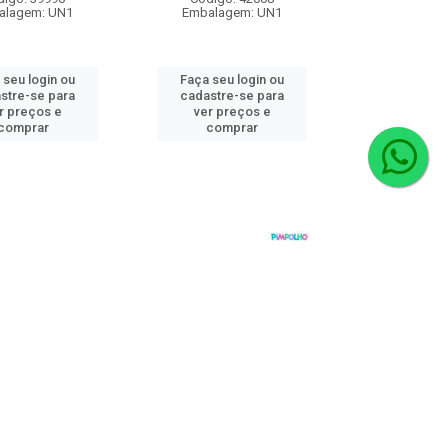
alagem: UN1
Embalagem: UN1
 seu login ou
Faça seu login ou
stre-se para
cadastre-se para
r preços e
ver preços e
comprar
comprar
entacao Feminino
Kit Alimentacao Masculino