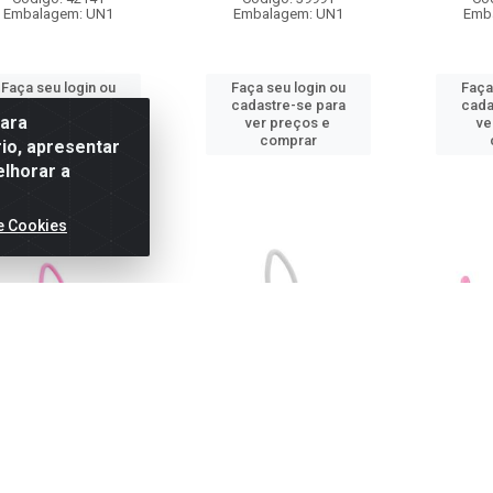
Embalagem: UN1
Embalagem: UN1
Emb
Faça seu login ou
Faça seu login ou
Faça
cadastre-se para
cadastre-se para
cada
para
ver preços e
ver preços e
ve
comprar
comprar
io, apresentar
elhorar a
e Cookies
DOR DE LEITE EM PO
DOSADOR DE LEITE EM PO
Kit Alim