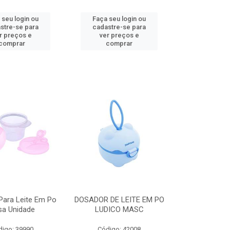
 seu login ou
Faça seu login ou
stre-se para
cadastre-se para
r preços e
ver preços e
comprar
comprar
Para Leite Em Po
DOSADOR DE LEITE EM PO
sa Unidade
LUDICO MASC
digo: 39990
Código: 42008