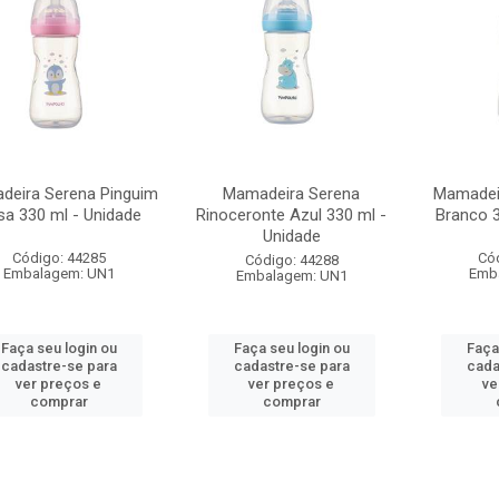
deira Serena Pinguim
Mamadeira Serena
Mamadei
a 330 ml - Unidade
Rinoceronte Azul 330 ml -
Branco 3
Unidade
Código: 44285
Có
Código: 44288
Embalagem: UN1
Emb
Embalagem: UN1
Faça seu login ou
Faça seu login ou
Faça
cadastre-se para
cadastre-se para
cada
ver preços e
ver preços e
ve
comprar
comprar