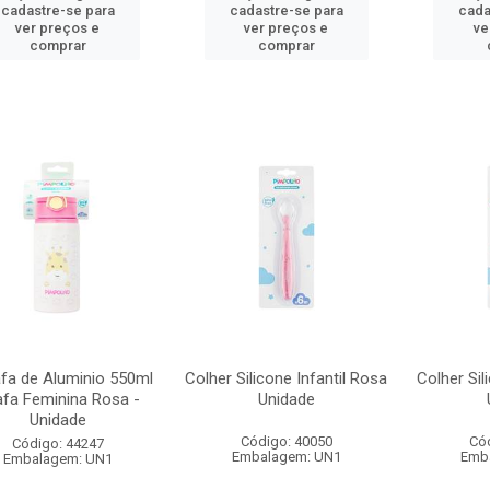
cadastre-se para
cadastre-se para
cada
ver preços e
ver preços e
ve
comprar
comprar
afa de Aluminio 550ml
Colher Silicone Infantil Rosa
Colher Sil
afa Feminina Rosa -
Unidade
Unidade
Código: 40050
Có
Código: 44247
Embalagem: UN1
Emb
Embalagem: UN1