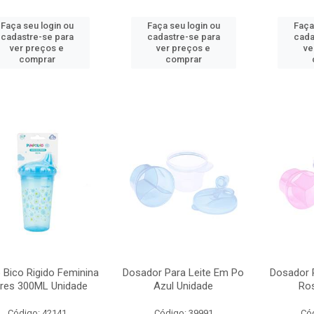
Faça seu login ou
Faça seu login ou
Faça
cadastre-se para
cadastre-se para
cada
ver preços e
ver preços e
ve
comprar
comprar
Bico Rigido Feminina
Dosador Para Leite Em Po
Dosador 
ores 300ML Unidade
Azul Unidade
Ro
Código: 42141
Código: 39991
Có