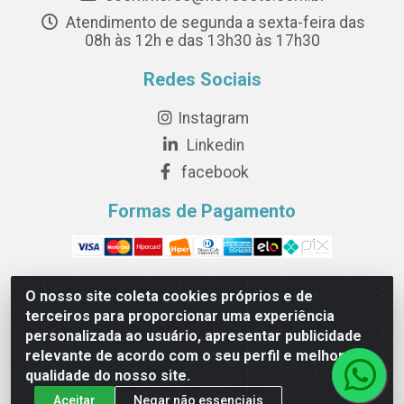
Atendimento de segunda a sexta-feira das
08h às 12h e das 13h30 às 17h30
Redes Sociais
Instagram
Linkedin
facebook
Formas de Pagamento
O nosso site coleta cookies próprios e de
terceiros para proporcionar uma experiência
Novesete Distribuidora LTDA - Avenida Setecentos, S/N,
personalizada ao usuário, apresentar publicidade
Terminal Intermodal da Serra, Serra/ES - CEP 29161-
relevante de acordo com o seu perfil e melhorar a
414 - CNPJ 29.479.604/0001-44
qualidade do nosso site.
Aceitar
Negar não essenciais