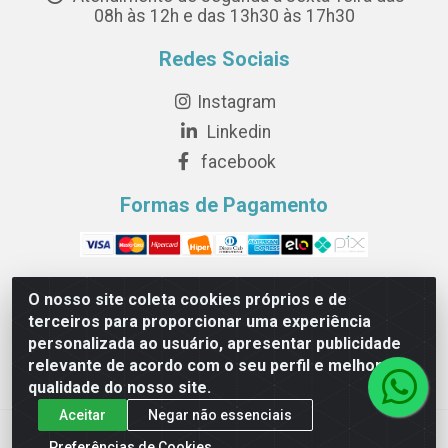
08h às 12h e das 13h30 às 17h30
Redes Sociais
Instagram
Linkedin
facebook
Formas de Pagamento
O nosso site coleta cookies próprios e de
terceiros para proporcionar uma experiência
Novesete Distribuidora LTDA - Avenida Setecentos, S/N,
personalizada ao usuário, apresentar publicidade
Terminal Intermodal da Serra, Serra/ES - CEP 29161-
relevante de acordo com o seu perfil e melhorar a
414 - CNPJ 29.479.604/0001-44
qualidade do nosso site.
Aceitar
Negar não essenciais
Preferências de Cookies