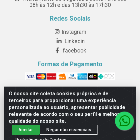
08h às 12h e das 13h30 às 17h30
Redes Sociais
Instagram
Linkedin
facebook
Formas de Pagamento
O nosso site coleta cookies próprios e de
terceiros para proporcionar uma experiência
Novesete Distribuidora LTDA - Avenida Setecentos, S/N,
personalizada ao usuário, apresentar publicidade
Terminal Intermodal da Serra, Serra/ES - CEP 29161-
relevante de acordo com o seu perfil e melhorar a
414 - CNPJ 29.479.604/0001-44
qualidade do nosso site.
Aceitar
Negar não essenciais
Preferências de Cookies