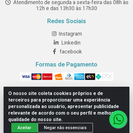
Atendimento de segunda a sexta-feira das 08h às
12h e das 13h30 às 17h30
Redes Sociais
Instagram
Linkedin
facebook
Formas de Pagamento
O nosso site coleta cookies próprios e de
terceiros para proporcionar uma experiência
Novesete Distribuidora LTDA - Avenida Setecentos, S/N,
personalizada ao usuário, apresentar publicidade
Terminal Intermodal da Serra, Serra/ES - CEP 29161-414 -
relevante de acordo com o seu perfil e melhorar a
CNPJ 29.479.604/0001-44
qualidade do nosso site.
Aceitar
Negar não essenciais