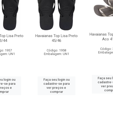
Havaianas Top
Top Lisa Preto
Havaianas Top Lisa Preto
Aco 4
3/44
45/46
Código:
go: 1957
Código: 1958
Embalage
agem: UN1
Embalagem: UN1
Faça seu 
u login ou
Faça seu login ou
cadastre-
re-se para
cadastre-se para
ver pre
preços e
ver preços e
comp
mprar
comprar