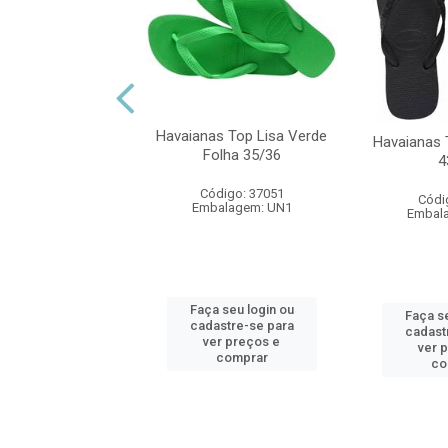
as Top Lisa Rosa
lux 35/36
Havaianas Top Lisa Verde
Havaianas 
digo: 32979
Folha 35/36
4
alagem: UN1
Código: 37051
Códi
Embalagem: UN1
Embal
 seu login ou
astre-se para
er preços e
Faça seu login ou
Faça se
comprar
cadastre-se para
cadast
ver preços e
ver 
comprar
co