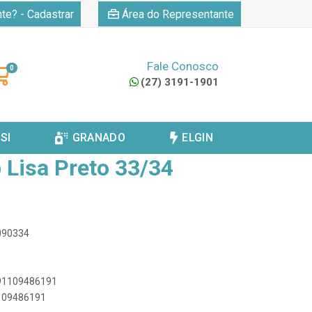
|
nte? - Cadastrar
Área do Representante
Fale Conosco
0
(27) 3191-1901
VOLTAR
SI
GRANADO
ELGIN
 Lisa Preto 33/34
0090334
891109486191
1109486191