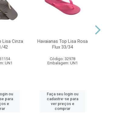
Havaianas Top L
Flux 35/
 Lisa Cinza
Havaianas Top Lisa Rosa
Código: 32
1/42
Flux 33/34
Embalagem:
 31154
Código: 32978
m: UN1
Embalagem: UN1
Faça seu log
cadastre-se 
ver preços
login ou
Faça seu login ou
comprar
se para
cadastre-se para
ços e
ver preços e
rar
comprar