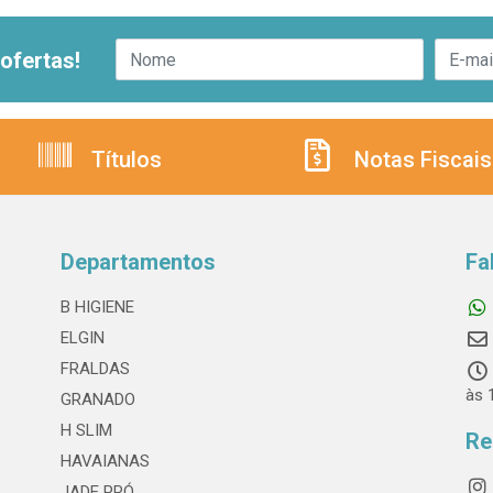
ofertas!
Títulos
Notas Fiscais
Departamentos
Fa
B HIGIENE
ELGIN
FRALDAS
às 
GRANADO
H SLIM
Re
HAVAIANAS
JADE PRÓ