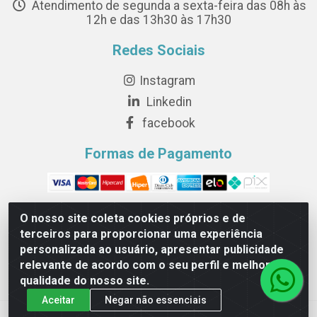
Atendimento de segunda a sexta-feira das 08h às
12h e das 13h30 às 17h30
Redes Sociais
Instagram
Linkedin
facebook
Formas de Pagamento
O nosso site coleta cookies próprios e de
terceiros para proporcionar uma experiência
Novesete Distribuidora LTDA - Avenida Setecentos, S/N,
personalizada ao usuário, apresentar publicidade
Terminal Intermodal da Serra, Serra/ES - CEP 29161-414 -
relevante de acordo com o seu perfil e melhorar a
CNPJ 29.479.604/0001-44
qualidade do nosso site.
Aceitar
Negar não essenciais