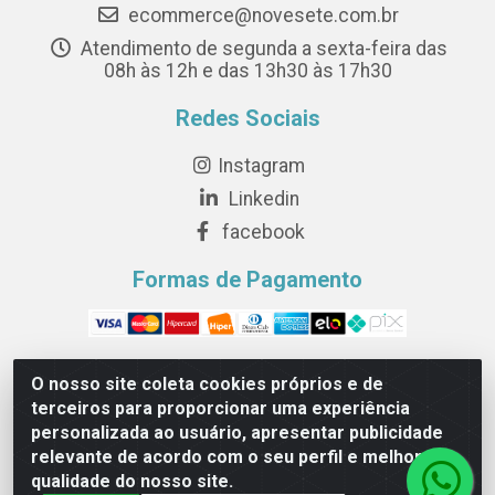
ecommerce@novesete.com.br
Atendimento de segunda a sexta-feira das
08h às 12h e das 13h30 às 17h30
Redes Sociais
Instagram
Linkedin
facebook
Formas de Pagamento
O nosso site coleta cookies próprios e de
terceiros para proporcionar uma experiência
Novesete Distribuidora LTDA - Avenida Setecentos, S/N,
personalizada ao usuário, apresentar publicidade
Terminal Intermodal da Serra, Serra/ES - CEP 29161-
relevante de acordo com o seu perfil e melhorar a
414 - CNPJ 29.479.604/0001-44
qualidade do nosso site.