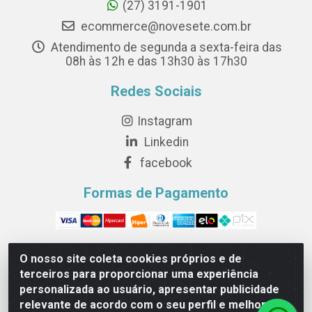
(27) 3191-1901
ecommerce@novesete.com.br
Atendimento de segunda a sexta-feira das
08h às 12h e das 13h30 às 17h30
Redes Sociais
Instagram
Linkedin
facebook
Formas de Pagamento
O nosso site coleta cookies próprios e de
terceiros para proporcionar uma experiência
Novesete Distribuidora LTDA - Avenida Setecentos, S/N,
personalizada ao usuário, apresentar publicidade
Terminal Intermodal da Serra, Serra/ES - CEP 29161-
relevante de acordo com o seu perfil e melhorar a
414 - CNPJ 29.479.604/0001-44