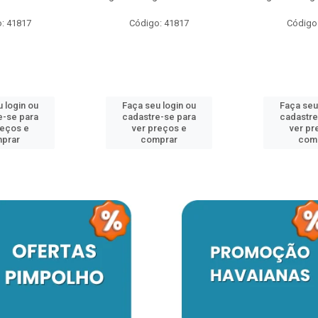
: 41817
Código: 41817
Código
 login ou
Faça seu login ou
Faça seu
e-se para
cadastre-se para
cadastre
reços e
ver preços e
ver pr
prar
comprar
com