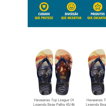
Top League Of
e Palha 45/46
Havaianas Top League Of
Havaianas T
o: 41817
Legends Bege Palha 45/46
Legends Beg