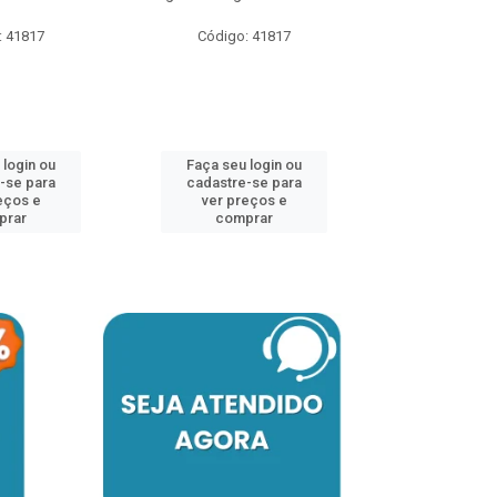
: 41817
Código: 41817
Faça seu 
cadastre
ver pr
 login ou
Faça seu login ou
comp
-se para
cadastre-se para
eços e
ver preços e
prar
comprar