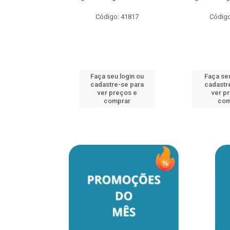
Código: 41817
Código
u login ou
e-se para
reços e
mprar
Faça seu login ou
Faça seu
cadastre-se para
cadastr
ver preços e
ver p
comprar
com