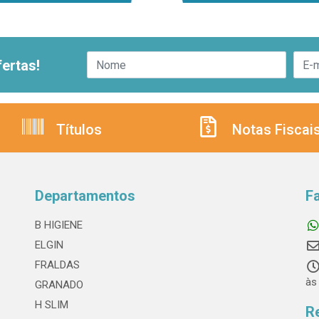
ertas!
Títulos
Notas Fiscai
Departamentos
F
B HIGIENE
ELGIN
FRALDAS
às
GRANADO
H SLIM
R