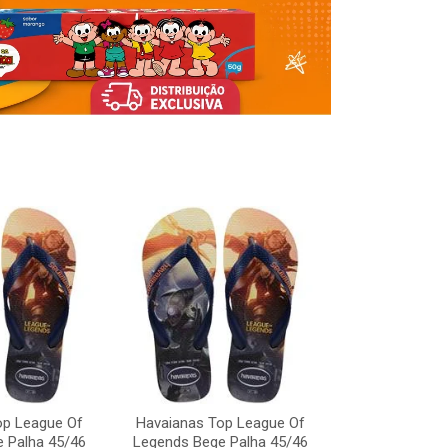
Havaianas To
Legends Bege
op League Of
Havaianas Top League Of
Código:
 Palha 45/46
Legends Bege Palha 45/46