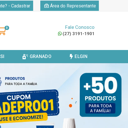
|
nte? - Cadastrar
Área do Representante
Fale Conosco
0
(27) 3191-1901
SI
GRANADO
ELGIN