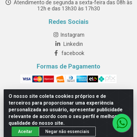
Atendimento de segunda a sexta-feira das 08h às
12h e das 13h30 às 17h30
Redes Sociais
Instagram
Linkedin
facebook
Formas de Pagamento
O nosso site coleta cookies próprios e de
terceiros para proporcionar uma experiência
Novesete Distribuidora LTDA - Avenida Setecentos, S/N,
personalizada ao usuário, apresentar publicidade
Terminal Intermodal da Serra, Serra/ES - CEP 29161-414 -
relevante de acordo com o seu perfil e melhorar a
CNPJ 29.479.604/0001-44
qualidade do nosso site.
Aceitar
Negar não essenciais