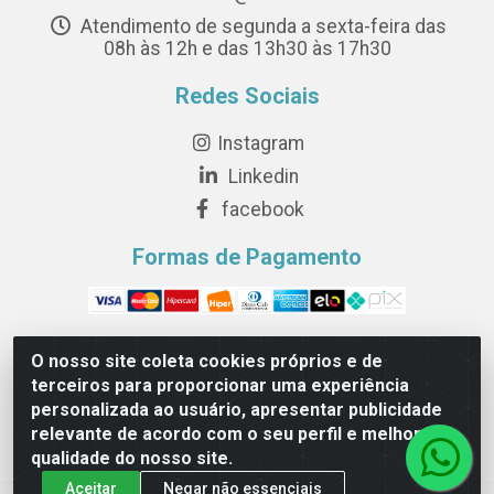
Atendimento de segunda a sexta-feira das
08h às 12h e das 13h30 às 17h30
Redes Sociais
Instagram
Linkedin
facebook
Formas de Pagamento
O nosso site coleta cookies próprios e de
terceiros para proporcionar uma experiência
Novesete Distribuidora LTDA - Avenida Setecentos, S/N,
personalizada ao usuário, apresentar publicidade
Terminal Intermodal da Serra, Serra/ES - CEP 29161-
relevante de acordo com o seu perfil e melhorar a
414 - CNPJ 29.479.604/0001-44
qualidade do nosso site.
Aceitar
Negar não essenciais