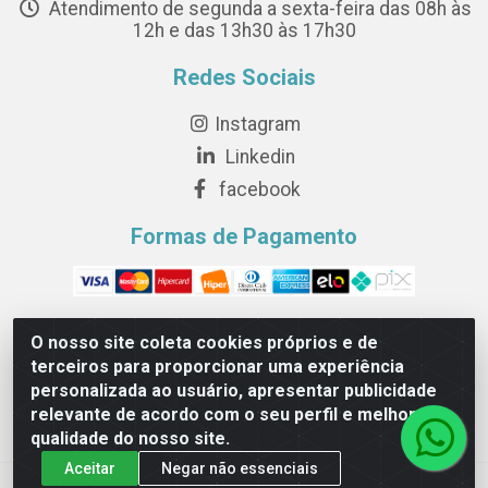
Atendimento de segunda a sexta-feira das 08h às
12h e das 13h30 às 17h30
Redes Sociais
Instagram
Linkedin
facebook
Formas de Pagamento
O nosso site coleta cookies próprios e de
terceiros para proporcionar uma experiência
Novesete Distribuidora LTDA - Avenida Setecentos, S/N,
personalizada ao usuário, apresentar publicidade
Terminal Intermodal da Serra, Serra/ES - CEP 29161-414 -
relevante de acordo com o seu perfil e melhorar a
CNPJ 29.479.604/0001-44
qualidade do nosso site.
Aceitar
Negar não essenciais