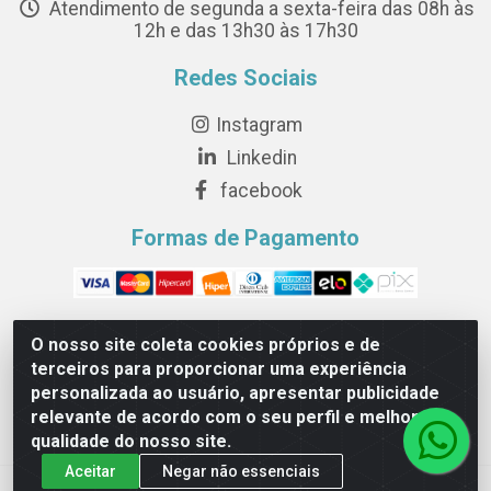
Atendimento de segunda a sexta-feira das 08h às
12h e das 13h30 às 17h30
Redes Sociais
Instagram
Linkedin
facebook
Formas de Pagamento
O nosso site coleta cookies próprios e de
terceiros para proporcionar uma experiência
Novesete Distribuidora LTDA - Avenida Setecentos, S/N,
personalizada ao usuário, apresentar publicidade
Terminal Intermodal da Serra, Serra/ES - CEP 29161-414 -
relevante de acordo com o seu perfil e melhorar a
CNPJ 29.479.604/0001-44
qualidade do nosso site.
Aceitar
Negar não essenciais