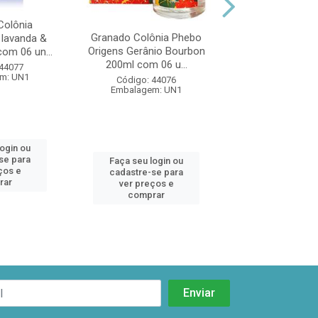
Granado Deo Col
da Bahia 200ml
Colônia
unidade
Granado Colônia Phebo
 lavanda &
Código: 44
Origens Gerânio Bourbon
om 06 un...
Embalagem:
200ml com 06 u...
 44077
m: UN1
Código: 44076
Embalagem: UN1
Faça seu log
cadastre-se 
login ou
ver preços
se para
Faça seu login ou
comprar
ços e
cadastre-se para
rar
ver preços e
comprar