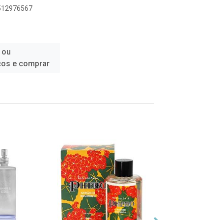
6512976567
 ou
ços e comprar