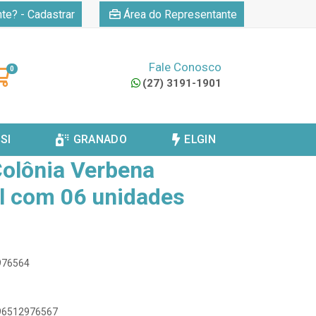
|
nte? - Cadastrar
Área do Representante
Fale Conosco
0
(27) 3191-1901
VOLTAR
SI
GRANADO
ELGIN
olônia Verbena
l com 06 unidades
2976564
896512976567