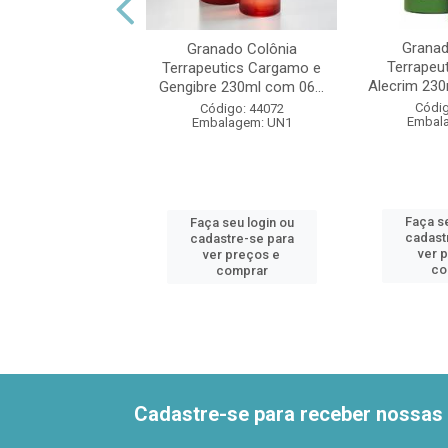
Deo Colônia Côco
ia 200ml com 06
unidades
Granad
Granado Colônia
digo: 44078
Terrapeu
Terrapeutics Cargamo e
alagem: UN1
Alecrim 230
Gengibre 230ml com 06...
Códig
Código: 44072
Embal
Embalagem: UN1
 seu login ou
astre-se para
er preços e
Faça se
Faça seu login ou
comprar
cadast
cadastre-se para
ver 
ver preços e
co
comprar
Cadastre-se para receber nossas 