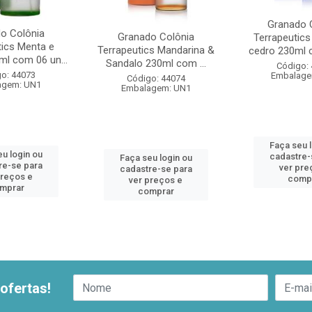
Granado 
o Colônia
Granado Colônia
Terrapeutics
tics Menta e
Terrapeutics Mandarina &
cedro 230ml c
ml com 06 un...
Sandalo 230ml com ...
Código:
o: 44073
Embalage
Código: 44074
agem: UN1
Embalagem: UN1
Faça seu 
u login ou
cadastre-
Faça seu login ou
re-se para
ver pre
cadastre-se para
preços e
comp
ver preços e
mprar
comprar
ofertas!