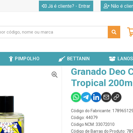
|
Já é cliente? - Entrar
Não é clie
PIMPOLHO
BETTANIN
LANOS
O COLÔNIA VERBENA TROPICAL 200ML COM 06 UNIDADES
Granado Deo C
Tropical 200m
Código do Fabricante: 1789651
Código: 44079
Código NCM: 33072010
Código de Barras do Produto: 7