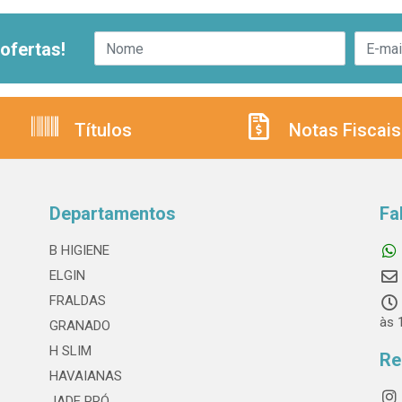
ofertas!
Títulos
Notas Fiscais
Departamentos
Fa
B HIGIENE
ELGIN
FRALDAS
às 
GRANADO
H SLIM
Re
HAVAIANAS
JADE PRÓ