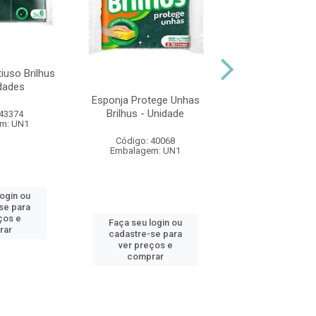
Esponja Proteg
iuso Brilhus
Esfrebom - U
dades
Esponja Protege Unhas
Código: 18
Brilhus - Unidade
 43374
Embalagem:
m: UN1
Código: 40068
Embalagem: UN1
Faça seu log
login ou
cadastre-se 
se para
ver preços
ços e
Faça seu login ou
comprar
rar
cadastre-se para
ver preços e
comprar