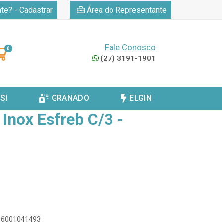
|
nte? - Cadastrar
Área do Representante
Fale Conosco
0
(27) 3191-1901
VOLTAR
SI
GRANADO
ELGIN
Inox Esfreb C/3 -
896001041493