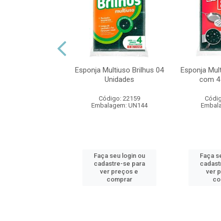
a Protege Unhas
bom - Unidade
Esponja Multiuso Brilhus 04
Esponja Mul
digo: 18868
Unidades
com 4
alagem: UN1
Código: 22159
Códig
Embalagem: UN144
Embal
 seu login ou
astre-se para
er preços e
Faça seu login ou
Faça se
comprar
cadastre-se para
cadast
ver preços e
ver 
comprar
co