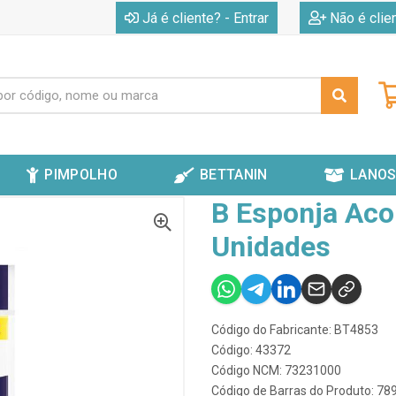
|
Já é cliente? - Entrar
Não é clie
PIMPOLHO
BETTANIN
LANOS
 INOX ESFREB C/3 - UNIDADES
B Esponja Aco 
Unidades
Código do Fabricante: BT4853
Código: 43372
Código NCM: 73231000
Código de Barras do Produto: 7