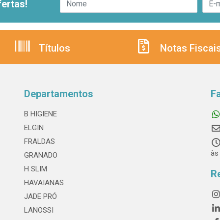
ertas!
Títulos
Notas Fiscai
Departamentos
F
B HIGIENE
ELGIN
FRALDAS
às
GRANADO
H SLIM
R
HAVAIANAS
JADE PRÓ
LANOSSI