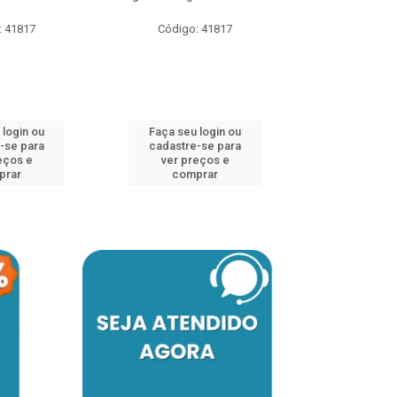
: 41817
Código: 41817
Código:
 login ou
Faça seu login ou
Faça seu 
-se para
cadastre-se para
cadastre
eços e
ver preços e
ver pr
prar
comprar
comp