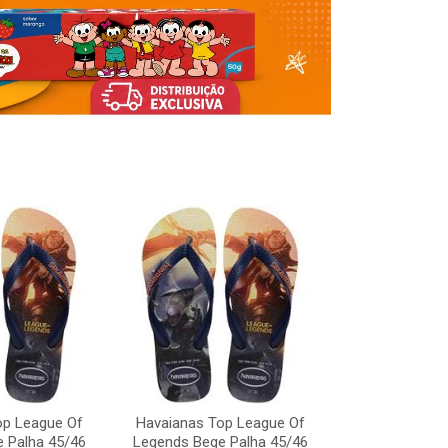
op League Of
Havaianas Top League Of
Havaianas To
 Palha 45/46
Legends Bege Palha 45/46
Legends Bege