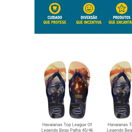
Top League Of
Havaianas Top League Of
Havaianas T
e Palha 45/46
Legends Bege Palha 45/46
Legends Beg