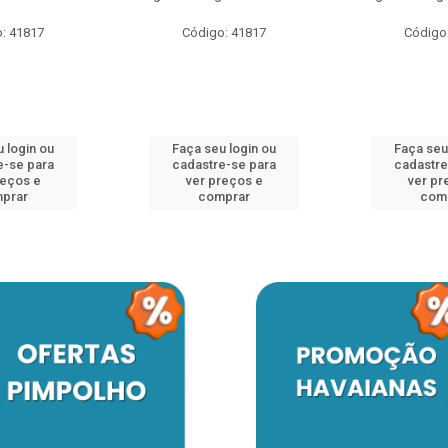
: 41817
Código: 41817
Código
 login ou
Faça seu login ou
Faça seu
e-se para
cadastre-se para
cadastre
reços e
ver preços e
ver pr
prar
comprar
com