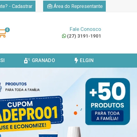
|
nte? - Cadastrar
Área do Representante
Fale Conosco
0
(27) 3191-1901
SI
GRANADO
ELGIN