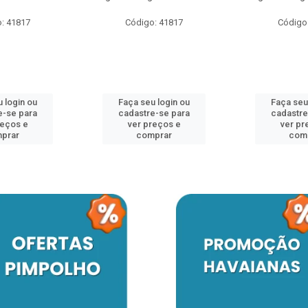
: 41817
Código: 41817
Código
 login ou
Faça seu login ou
Faça seu
e-se para
cadastre-se para
cadastre
reços e
ver preços e
ver pr
prar
comprar
com