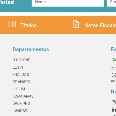
ertas!
Títulos
Notas Fiscai
Departamentos
F
B HIGIENE
ELGIN
FRALDAS
às
GRANADO
H SLIM
R
HAVAIANAS
JADE PRÓ
LANOSSI