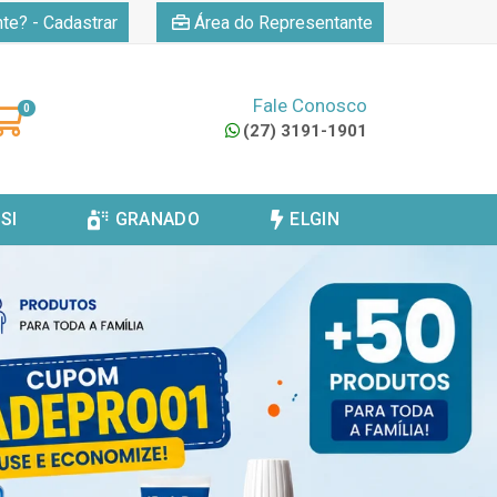
|
nte? - Cadastrar
Área do Representante
Fale Conosco
0
(27) 3191-1901
SI
GRANADO
ELGIN