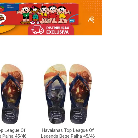
op League Of
Havaianas Top League Of
Havaianas To
 Palha 45/46
Legends Bege Palha 45/46
Legends Bege