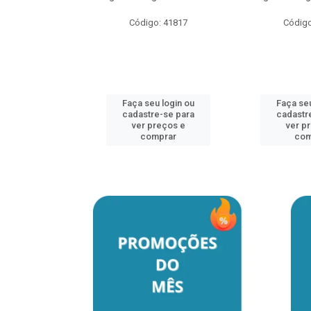
o: 41817
Código: 41817
Código
u login ou
Faça seu login ou
Faça seu
e-se para
cadastre-se para
cadastr
reços e
ver preços e
ver p
mprar
comprar
com