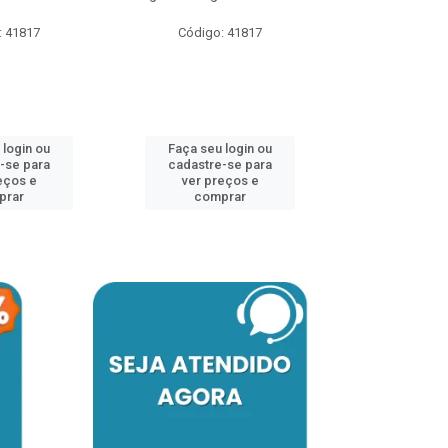
: 41817
Código: 41817
Código:
 login ou
Faça seu login ou
Faça seu 
-se para
cadastre-se para
cadastre
eços e
ver preços e
ver pr
prar
comprar
comp