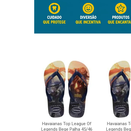
Top League Of
Havaianas Top League Of
Havaianas T
e Palha 45/46
Legends Bege Palha 45/46
Legends Beg