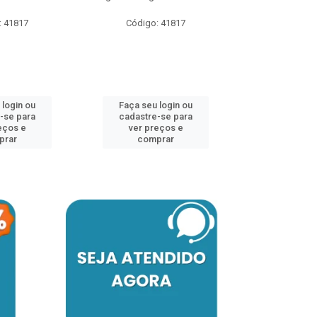
: 41817
Código: 41817
Faça seu 
cadastre
ver pr
 login ou
Faça seu login ou
comp
-se para
cadastre-se para
eços e
ver preços e
prar
comprar