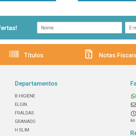
ertas!
Títulos
Notas Fiscai
Departamentos
F
B HIGIENE
ELGIN
FRALDAS
às
GRANADO
H SLIM
R