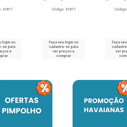
: 41817
Código: 41817
Código
 login ou
Faça seu login ou
Faça seu
e-se para
cadastre-se para
cadastre
reços e
ver preços e
ver pr
prar
comprar
com