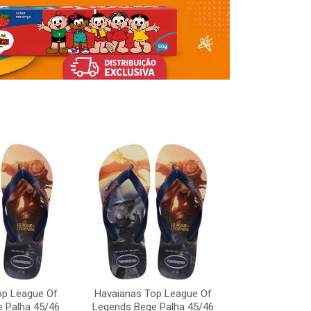
Havaianas To
Legends Bege
op League Of
Havaianas Top League Of
Código:
 Palha 45/46
Legends Bege Palha 45/46