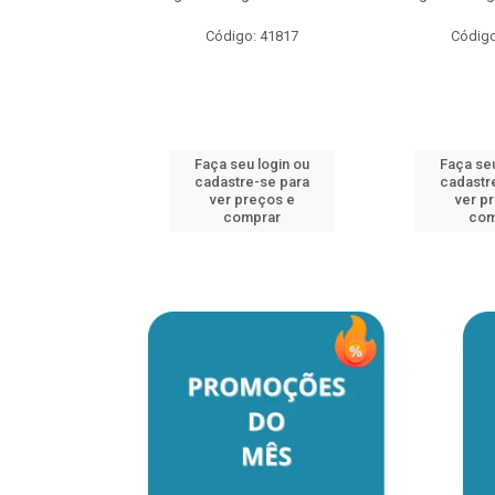
Código: 41817
Código
u login ou
e-se para
reços e
mprar
Faça seu login ou
Faça seu
cadastre-se para
cadastr
ver preços e
ver p
comprar
com