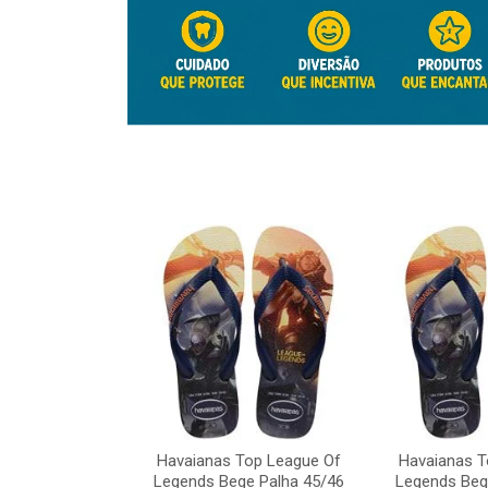
Top League Of
e Palha 45/46
Havaianas Top League Of
Havaianas T
o: 41817
Legends Bege Palha 45/46
Legends Beg