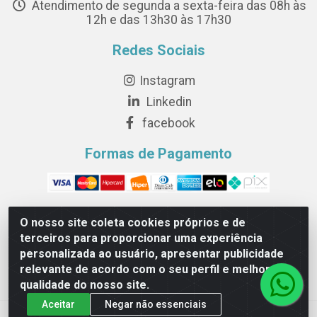
Atendimento de segunda a sexta-feira das 08h às
12h e das 13h30 às 17h30
Redes Sociais
Instagram
Linkedin
facebook
Formas de Pagamento
O nosso site coleta cookies próprios e de
terceiros para proporcionar uma experiência
Novesete Distribuidora LTDA - Avenida Setecentos, S/N,
personalizada ao usuário, apresentar publicidade
Terminal Intermodal da Serra, Serra/ES - CEP 29161-414 -
relevante de acordo com o seu perfil e melhorar a
CNPJ 29.479.604/0001-44
qualidade do nosso site.
Aceitar
Negar não essenciais