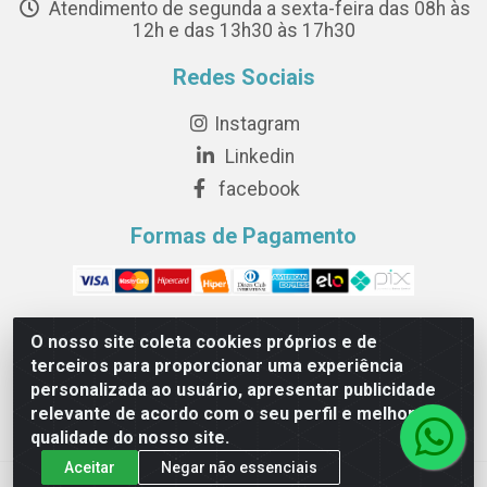
Atendimento de segunda a sexta-feira das 08h às
12h e das 13h30 às 17h30
Redes Sociais
Instagram
Linkedin
facebook
Formas de Pagamento
O nosso site coleta cookies próprios e de
terceiros para proporcionar uma experiência
Novesete Distribuidora LTDA - Avenida Setecentos, S/N,
personalizada ao usuário, apresentar publicidade
Terminal Intermodal da Serra, Serra/ES - CEP 29161-414 -
relevante de acordo com o seu perfil e melhorar a
CNPJ 29.479.604/0001-44
qualidade do nosso site.
Aceitar
Negar não essenciais