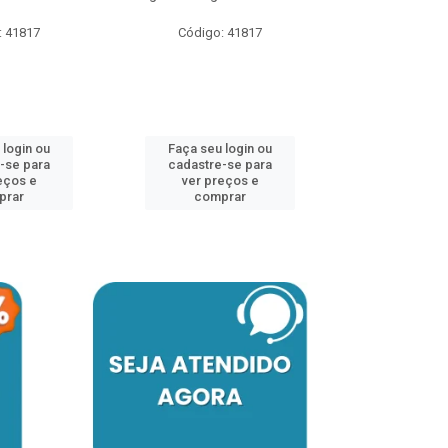
: 41817
Código: 41817
Código:
 login ou
Faça seu login ou
Faça seu 
-se para
cadastre-se para
cadastre
eços e
ver preços e
ver pr
prar
comprar
comp