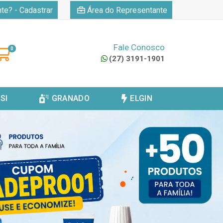
|
nte? - Cadastrar
Área do Representante
Fale Conosco
0
(27) 3191-1901
SI
GRANADO
ELGIN