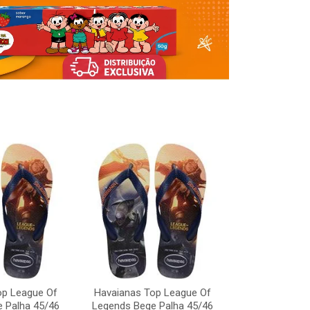
op League Of
Havaianas Top League Of
Havaianas To
 Palha 45/46
Legends Bege Palha 45/46
Legends Bege