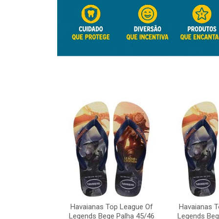
Top League Of
Havaianas Top League Of
Havaianas T
e Palha 45/46
Legends Bege Palha 45/46
Legends Beg