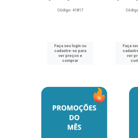
o: 41817
Código: 41817
Código
u login ou
Faça seu login ou
Faça seu
e-se para
cadastre-se para
cadastr
reços e
ver preços e
ver p
mprar
comprar
com