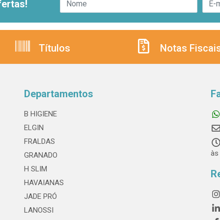
ertas!
Títulos
Notas Fiscai
Departamentos
F
B HIGIENE
ELGIN
FRALDAS
às
GRANADO
H SLIM
R
HAVAIANAS
JADE PRÓ
LANOSSI