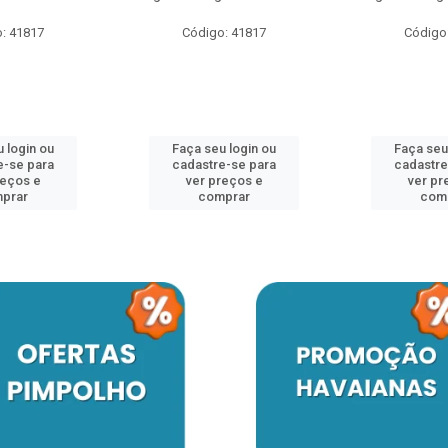
: 41817
Código: 41817
Código
 login ou
Faça seu login ou
Faça seu
e-se para
cadastre-se para
cadastre
reços e
ver preços e
ver pr
prar
comprar
com