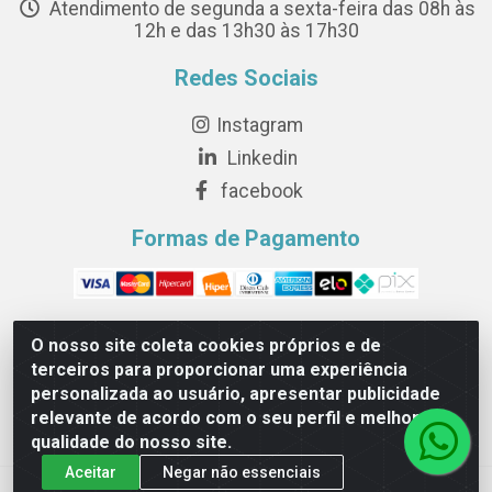
Atendimento de segunda a sexta-feira das 08h às
12h e das 13h30 às 17h30
Redes Sociais
Instagram
Linkedin
facebook
Formas de Pagamento
O nosso site coleta cookies próprios e de
terceiros para proporcionar uma experiência
Novesete Distribuidora LTDA - Avenida Setecentos, S/N,
personalizada ao usuário, apresentar publicidade
Terminal Intermodal da Serra, Serra/ES - CEP 29161-414 -
relevante de acordo com o seu perfil e melhorar a
CNPJ 29.479.604/0001-44
qualidade do nosso site.
Aceitar
Negar não essenciais