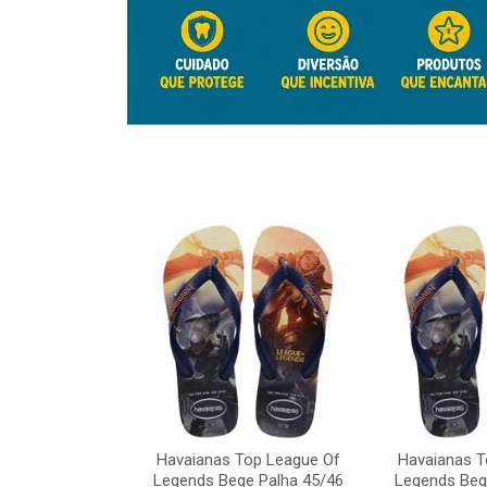
Top League Of
Havaianas Top League Of
Havaianas T
e Palha 45/46
Legends Bege Palha 45/46
Legends Beg