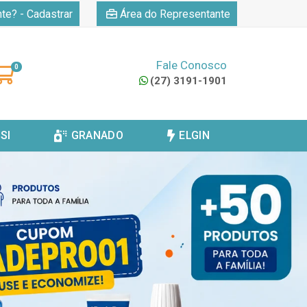
|
nte? - Cadastrar
Área do Representante
Fale Conosco
0
(27) 3191-1901
SI
GRANADO
ELGIN