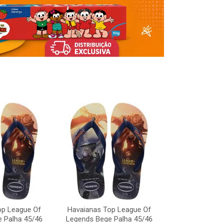
op League Of
Havaianas Top League Of
Havaianas To
 Palha 45/46
Legends Bege Palha 45/46
Legends Bege