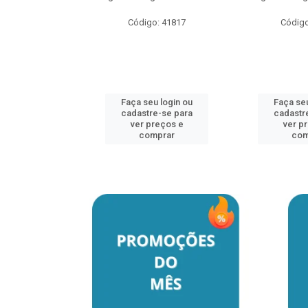
o: 41817
Código: 41817
Código
u login ou
Faça seu login ou
Faça seu
e-se para
cadastre-se para
cadastr
reços e
ver preços e
ver p
mprar
comprar
com