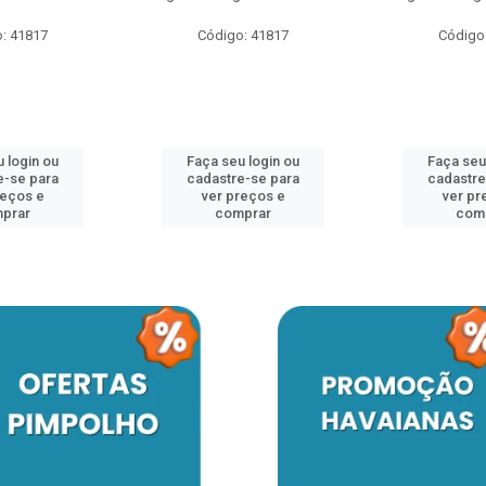
: 41817
Código: 41817
Código
 login ou
Faça seu login ou
Faça seu
e-se para
cadastre-se para
cadastre
reços e
ver preços e
ver pr
prar
comprar
com