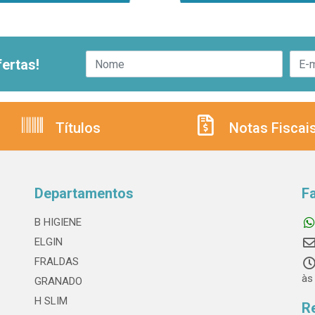
ertas!
Títulos
Notas Fiscai
Departamentos
F
B HIGIENE
ELGIN
FRALDAS
às
GRANADO
H SLIM
R