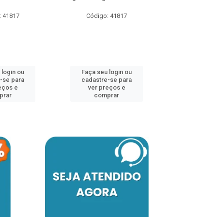
: 41817
Código: 41817
Código:
 login ou
Faça seu login ou
Faça seu 
-se para
cadastre-se para
cadastre
eços e
ver preços e
ver pr
prar
comprar
comp