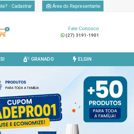
|
nte? - Cadastrar
Área do Representante
Fale Conosco
0
(27) 3191-1901
SI
GRANADO
ELGIN