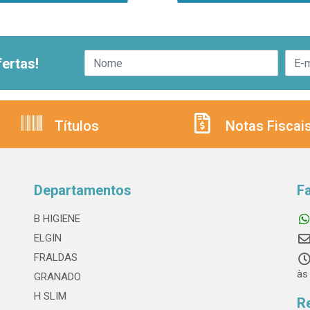
ertas!
Títulos
Notas Fiscai
Departamentos
F
B HIGIENE
ELGIN
FRALDAS
às
GRANADO
H SLIM
R