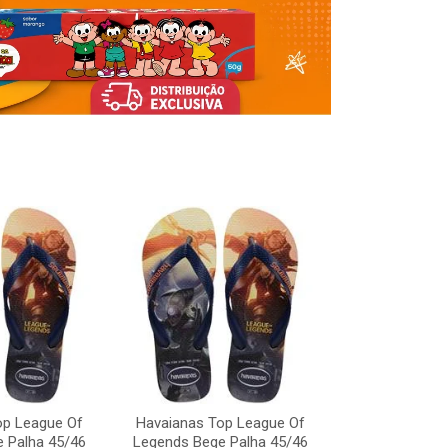
Havaianas To
Legends Bege
op League Of
Havaianas Top League Of
Código:
 Palha 45/46
Legends Bege Palha 45/46