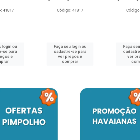
: 41817
Código: 41817
Código
 login ou
Faça seu login ou
Faça seu
e-se para
cadastre-se para
cadastre
reços e
ver preços e
ver pr
prar
comprar
com