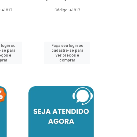
: 41817
Código: 41817
Faça seu 
cadastre
ver pr
 login ou
Faça seu login ou
comp
-se para
cadastre-se para
eços e
ver preços e
prar
comprar