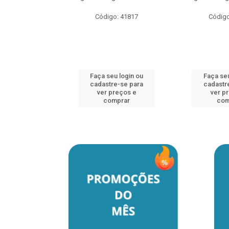
Código: 41817
Código
u login ou
e-se para
reços e
mprar
Faça seu login ou
Faça seu
cadastre-se para
cadastr
ver preços e
ver p
comprar
com