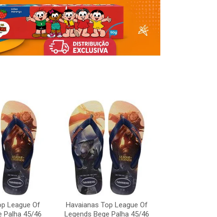
op League Of
Havaianas Top League Of
Havaianas To
 Palha 45/46
Legends Bege Palha 45/46
Legends Bege