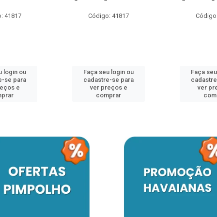
: 41817
Código: 41817
Código
 login ou
Faça seu login ou
Faça seu
e-se para
cadastre-se para
cadastre
reços e
ver preços e
ver pr
prar
comprar
com