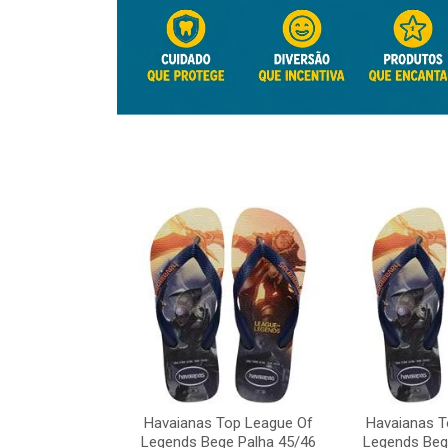
Top League Of
Havaianas Top League Of
Havaianas T
e Palha 45/46
Legends Bege Palha 45/46
Legends Beg