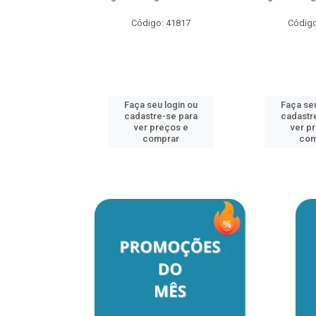
o: 41817
Código: 41817
Código
u login ou
Faça seu login ou
Faça seu
e-se para
cadastre-se para
cadastr
reços e
ver preços e
ver p
mprar
comprar
com