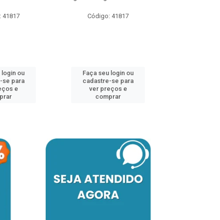
: 41817
Código: 41817
Código:
 login ou
Faça seu login ou
Faça seu 
-se para
cadastre-se para
cadastre
eços e
ver preços e
ver pr
prar
comprar
comp