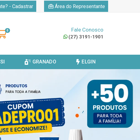
|
nte? - Cadastrar
Área do Representante
Fale Conosco
0
(27) 3191-1901
SI
GRANADO
ELGIN