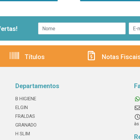
ertas!
Títulos
Notas Fiscai
Departamentos
F
B HIGIENE
ELGIN
FRALDAS
às
GRANADO
H SLIM
R