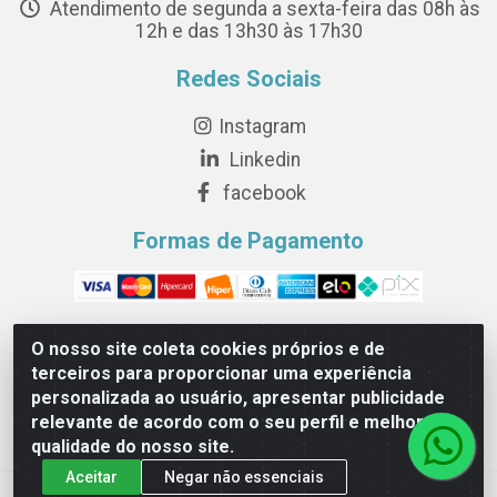
Atendimento de segunda a sexta-feira das 08h às
12h e das 13h30 às 17h30
Redes Sociais
Instagram
Linkedin
facebook
Formas de Pagamento
O nosso site coleta cookies próprios e de
terceiros para proporcionar uma experiência
Novesete Distribuidora LTDA - Avenida Setecentos, S/N,
personalizada ao usuário, apresentar publicidade
Terminal Intermodal da Serra, Serra/ES - CEP 29161-414 -
relevante de acordo com o seu perfil e melhorar a
CNPJ 29.479.604/0001-44
qualidade do nosso site.
Aceitar
Negar não essenciais