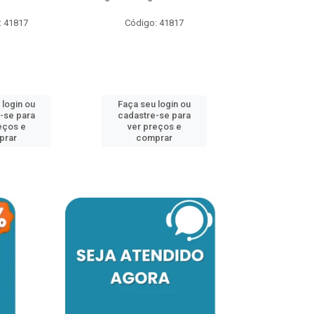
: 41817
Código: 41817
Faça seu 
cadastre
ver pr
 login ou
Faça seu login ou
comp
-se para
cadastre-se para
eços e
ver preços e
prar
comprar