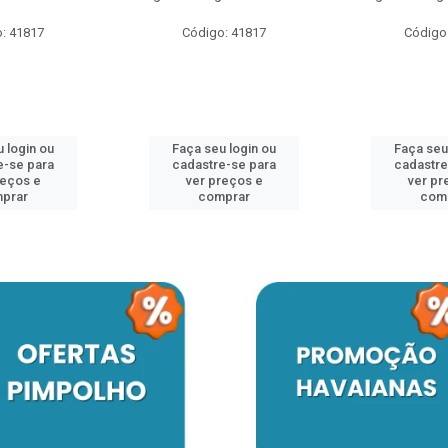
: 41817
Código: 41817
Código
 login ou
Faça seu login ou
Faça seu
e-se para
cadastre-se para
cadastre
reços e
ver preços e
ver pr
prar
comprar
com