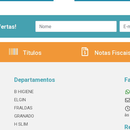
ertas!
Títulos
Notas Fiscai
Departamentos
F
B HIGIENE
ELGIN
FRALDAS
às
GRANADO
H SLIM
R