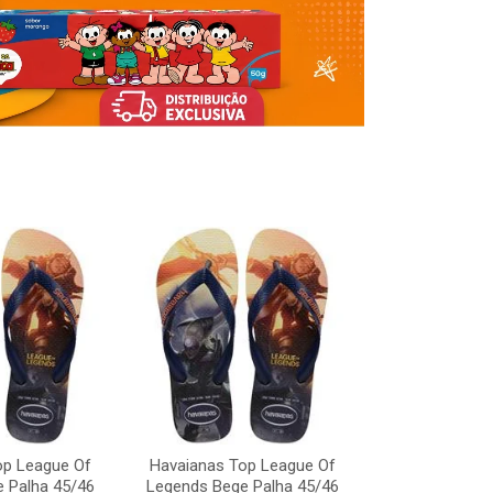
Havaianas To
Legends Bege
op League Of
Havaianas Top League Of
Código:
 Palha 45/46
Legends Bege Palha 45/46