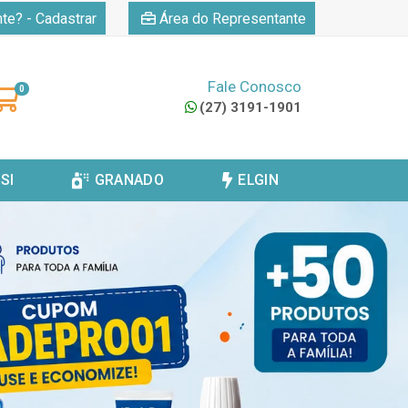
|
nte? - Cadastrar
Área do Representante
Fale Conosco
0
(27) 3191-1901
SI
GRANADO
ELGIN