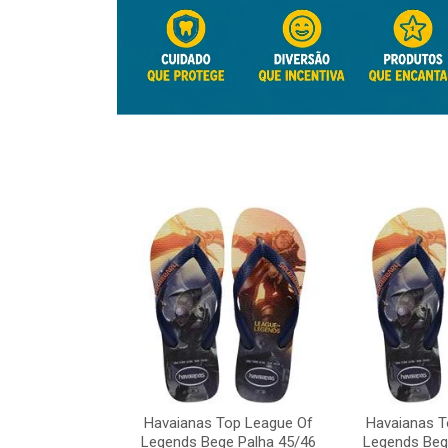
Top League Of
e Palha 45/46
Havaianas Top League Of
Havaianas T
o: 41817
Legends Bege Palha 45/46
Legends Beg