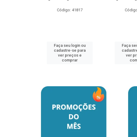
Código: 41817
Código
u login ou
e-se para
reços e
mprar
Faça seu login ou
Faça seu
cadastre-se para
cadastr
ver preços e
ver p
comprar
com