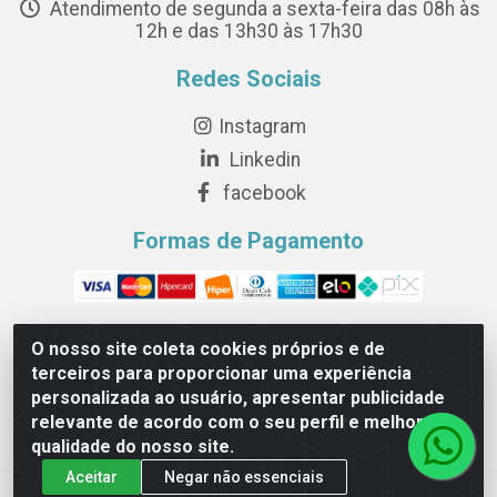
Atendimento de segunda a sexta-feira das 08h às
12h e das 13h30 às 17h30
Redes Sociais
Instagram
Linkedin
facebook
Formas de Pagamento
O nosso site coleta cookies próprios e de
terceiros para proporcionar uma experiência
Novesete Distribuidora LTDA - Avenida Setecentos, S/N,
personalizada ao usuário, apresentar publicidade
Terminal Intermodal da Serra, Serra/ES - CEP 29161-414 -
relevante de acordo com o seu perfil e melhorar a
CNPJ 29.479.604/0001-44
qualidade do nosso site.
Aceitar
Negar não essenciais