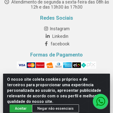
Atendimento de segunda a sexta-feira das 08h às
12h e das 13h30 às 17h30
Redes Sociais
Instagram
Linkedin
facebook
Formas de Pagamento
O nosso site coleta cookies próprios e de
terceiros para proporcionar uma experiência
Novesete Distribuidora LTDA - Avenida Setecentos, S/N,
personalizada ao usuário, apresentar publicidade
Terminal Intermodal da Serra, Serra/ES - CEP 29161-414 -
relevante de acordo com o seu perfil e melhorar a
CNPJ 29.479.604/0001-44
qualidade do nosso site.
Aceitar
Negar não essenciais