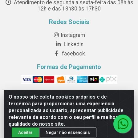
Atendimento de segunda a sexta-feira das 08h às
12h e das 13h30 às 17h30
Redes Sociais
Instagram
Linkedin
facebook
Formas de Pagamento
O nosso site coleta cookies próprios e de
terceiros para proporcionar uma experiência
Novesete Distribuidora LTDA - Avenida Setecentos, S/N,
personalizada ao usuário, apresentar publicidade
Terminal Intermodal da Serra, Serra/ES - CEP 29161-414 -
relevante de acordo com o seu perfil e melhorar a
CNPJ 29.479.604/0001-44
qualidade do nosso site.
Aceitar
Negar não essenciais