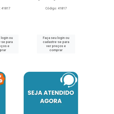
: 41817
Código: 41817
Código:
 login ou
Faça seu login ou
Faça seu 
-se para
cadastre-se para
cadastre
eços e
ver preços e
ver pr
prar
comprar
comp