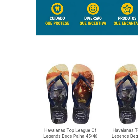
Top League Of
Havaianas Top League Of
Havaianas T
e Palha 45/46
Legends Bege Palha 45/46
Legends Beg