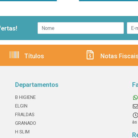
ertas!
Títulos
Notas Fiscai
Departamentos
F
B HIGIENE
ELGIN
FRALDAS
às
GRANADO
H SLIM
R