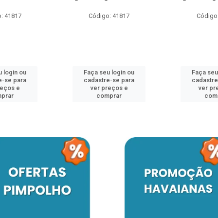
: 41817
Código: 41817
Código
 login ou
Faça seu login ou
Faça seu
e-se para
cadastre-se para
cadastre
reços e
ver preços e
ver pr
prar
comprar
com