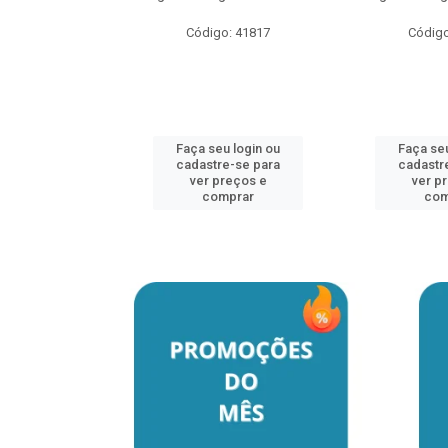
o: 41817
Código: 41817
Código
u login ou
Faça seu login ou
Faça seu
e-se para
cadastre-se para
cadastr
reços e
ver preços e
ver p
mprar
comprar
com