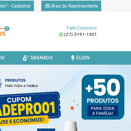
|
nte? - Cadastrar
Área do Representante
Fale Conosco
0
(27) 3191-1901
SI
GRANADO
ELGIN