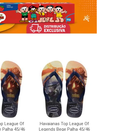
op League Of
Havaianas Top League Of
Havaianas To
 Palha 45/46
Legends Bege Palha 45/46
Legends Bege