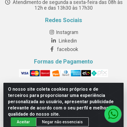
Atendimento de segunda a sexta-feira das 08h às
12h e das 13h30 às 17h30
Redes Sociais
Instagram
Linkedin
facebook
Formas de Pagamento
O nosso site coleta cookies próprios e de
terceiros para proporcionar uma experiência
Novesete Distribuidora LTDA - Avenida Setecentos, S/N,
personalizada ao usuário, apresentar publicidade
Terminal Intermodal da Serra, Serra/ES - CEP 29161-414 -
relevante de acordo com o seu perfil e melhorar a
CNPJ 29.479.604/0001-44
qualidade do nosso site.
Aceitar
Negar não essenciais