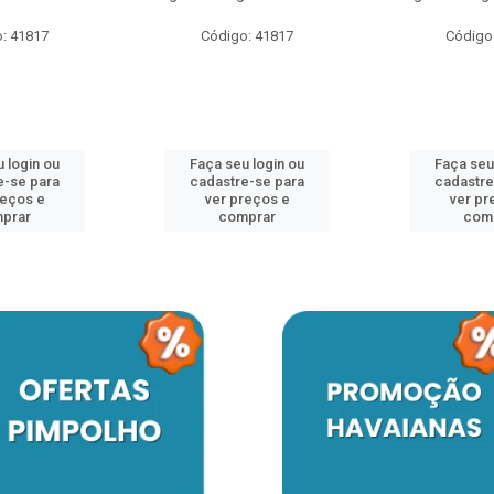
: 41817
Código: 41817
Código
 login ou
Faça seu login ou
Faça seu
e-se para
cadastre-se para
cadastre
reços e
ver preços e
ver pr
prar
comprar
com