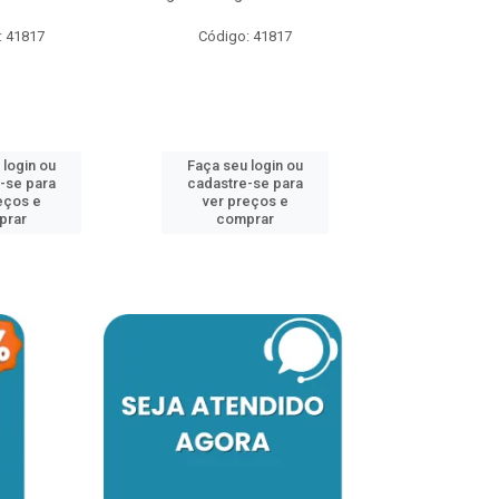
: 41817
Código: 41817
Código:
 login ou
Faça seu login ou
Faça seu 
-se para
cadastre-se para
cadastre
eços e
ver preços e
ver pr
prar
comprar
comp