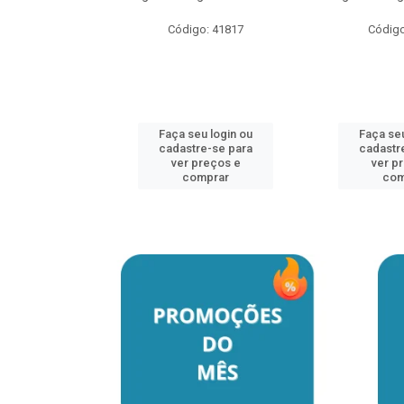
o: 41817
Código: 41817
Código
u login ou
Faça seu login ou
Faça seu
e-se para
cadastre-se para
cadastr
reços e
ver preços e
ver p
mprar
comprar
com