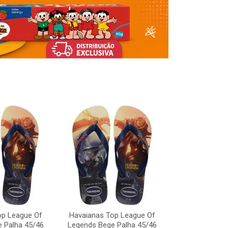
op League Of
Havaianas Top League Of
Havaianas To
 Palha 45/46
Legends Bege Palha 45/46
Legends Bege