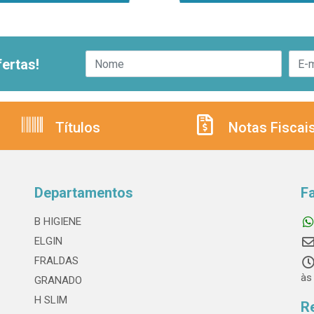
ertas!
Títulos
Notas Fiscai
Departamentos
F
B HIGIENE
ELGIN
FRALDAS
às
GRANADO
H SLIM
R