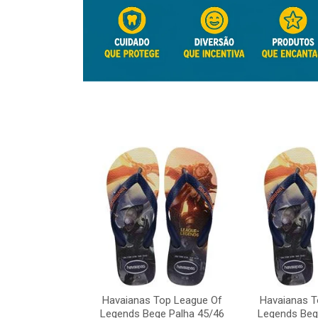
Top League Of
Havaianas Top League Of
Havaianas T
e Palha 45/46
Legends Bege Palha 45/46
Legends Beg