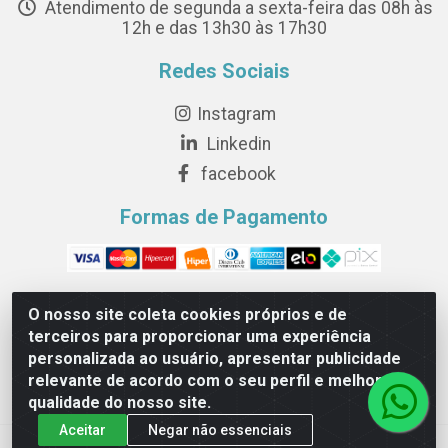
Atendimento de segunda a sexta-feira das 08h às
12h e das 13h30 às 17h30
Redes Sociais
Instagram
Linkedin
facebook
Formas de Pagamento
O nosso site coleta cookies próprios e de
terceiros para proporcionar uma experiência
Novesete Distribuidora LTDA - Avenida Setecentos, S/N,
personalizada ao usuário, apresentar publicidade
Terminal Intermodal da Serra, Serra/ES - CEP 29161-414 -
relevante de acordo com o seu perfil e melhorar a
CNPJ 29.479.604/0001-44
qualidade do nosso site.
Aceitar
Negar não essenciais