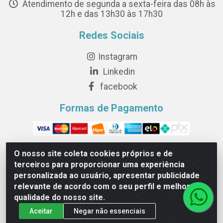
Atendimento de segunda a sexta-feira das 08h às
12h e das 13h30 às 17h30
Redes Sociais
Instagram
Linkedin
facebook
Formas de Pagamento
O nosso site coleta cookies próprios e de
terceiros para proporcionar uma experiência
Novesete Distribuidora LTDA - Avenida Setecentos, S/N,
personalizada ao usuário, apresentar publicidade
Terminal Intermodal da Serra, Serra/ES - CEP 29161-414 -
relevante de acordo com o seu perfil e melhorar a
CNPJ 29.479.604/0001-44
qualidade do nosso site.
Aceitar
Negar não essenciais