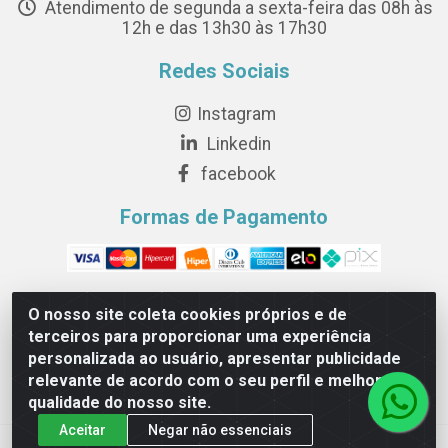
Atendimento de segunda a sexta-feira das 08h às
12h e das 13h30 às 17h30
Redes Sociais
Instagram
Linkedin
facebook
Formas de Pagamento
O nosso site coleta cookies próprios e de
terceiros para proporcionar uma experiência
Novesete Distribuidora LTDA - Avenida Setecentos, S/N,
personalizada ao usuário, apresentar publicidade
Terminal Intermodal da Serra, Serra/ES - CEP 29161-414 -
relevante de acordo com o seu perfil e melhorar a
CNPJ 29.479.604/0001-44
qualidade do nosso site.
Aceitar
Negar não essenciais