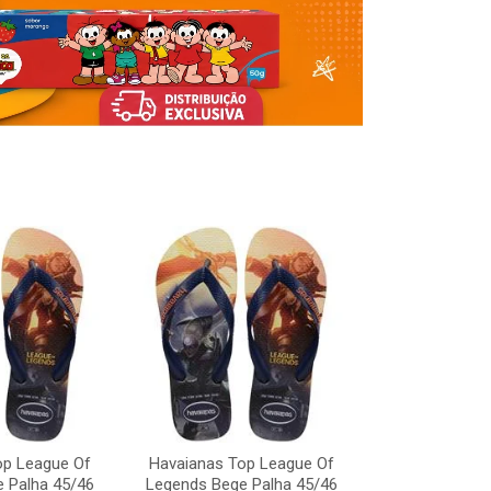
op League Of
Havaianas Top League Of
Havaianas To
 Palha 45/46
Legends Bege Palha 45/46
Legends Bege