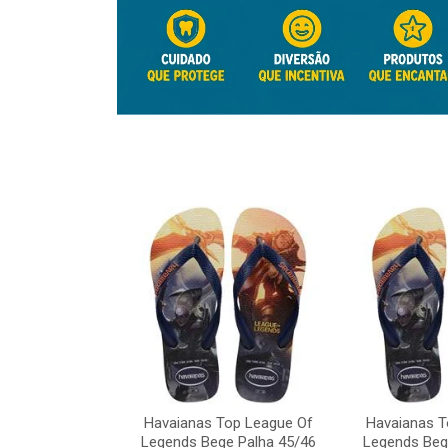
Top League Of
Havaianas Top League Of
Havaianas T
e Palha 45/46
Legends Bege Palha 45/46
Legends Beg