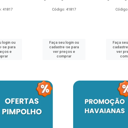
: 41817
Código: 41817
Código
 login ou
Faça seu login ou
Faça seu
e-se para
cadastre-se para
cadastre
reços e
ver preços e
ver pr
prar
comprar
com