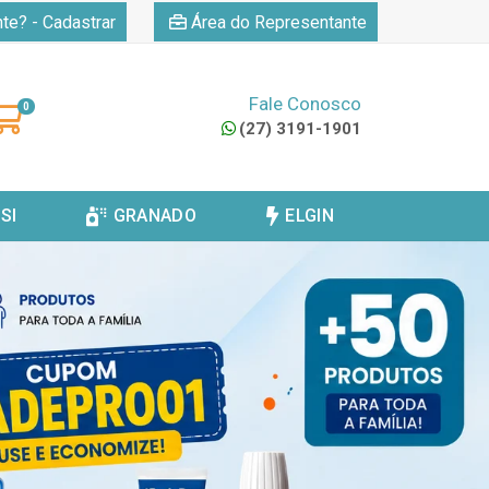
|
nte? - Cadastrar
Área do Representante
Fale Conosco
0
(27) 3191-1901
SI
GRANADO
ELGIN