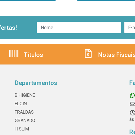
ertas!
Títulos
Notas Fiscai
Departamentos
F
B HIGIENE
ELGIN
FRALDAS
às
GRANADO
H SLIM
R