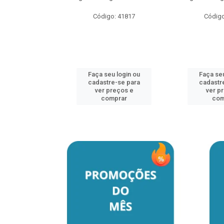
o: 41817
Código: 41817
Código
u login ou
Faça seu login ou
Faça seu
e-se para
cadastre-se para
cadastr
reços e
ver preços e
ver p
mprar
comprar
com