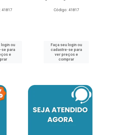
: 41817
Código: 41817
Código:
 login ou
Faça seu login ou
Faça seu 
-se para
cadastre-se para
cadastre
eços e
ver preços e
ver pr
prar
comprar
comp