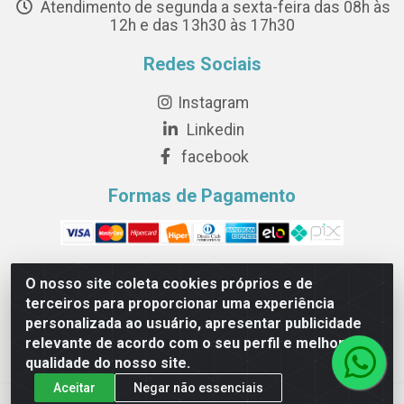
Atendimento de segunda a sexta-feira das 08h às
12h e das 13h30 às 17h30
Redes Sociais
Instagram
Linkedin
facebook
Formas de Pagamento
O nosso site coleta cookies próprios e de
terceiros para proporcionar uma experiência
Novesete Distribuidora LTDA - Avenida Setecentos, S/N,
personalizada ao usuário, apresentar publicidade
Terminal Intermodal da Serra, Serra/ES - CEP 29161-414 -
relevante de acordo com o seu perfil e melhorar a
CNPJ 29.479.604/0001-44
qualidade do nosso site.
Aceitar
Negar não essenciais