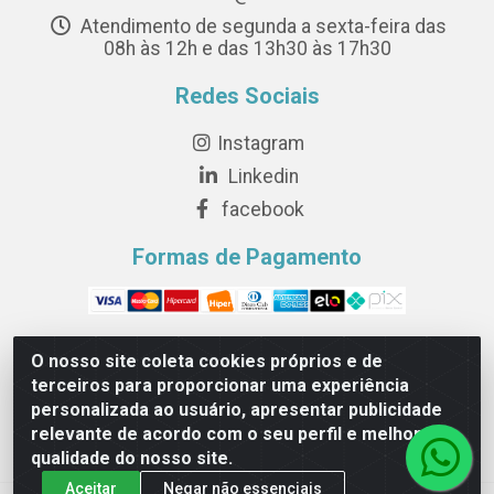
Atendimento de segunda a sexta-feira das
08h às 12h e das 13h30 às 17h30
Redes Sociais
Instagram
Linkedin
facebook
Formas de Pagamento
O nosso site coleta cookies próprios e de
terceiros para proporcionar uma experiência
Novesete Distribuidora LTDA - Avenida Setecentos, S/N,
personalizada ao usuário, apresentar publicidade
Terminal Intermodal da Serra, Serra/ES - CEP 29161-
relevante de acordo com o seu perfil e melhorar a
414 - CNPJ 29.479.604/0001-44
qualidade do nosso site.
Aceitar
Negar não essenciais