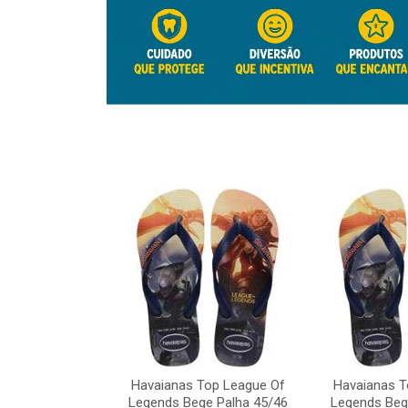
Top League Of
Havaianas Top League Of
Havaianas T
e Palha 45/46
Legends Bege Palha 45/46
Legends Beg