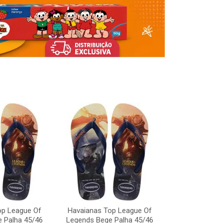
op League Of
Havaianas Top League Of
Havaianas To
 Palha 45/46
Legends Bege Palha 45/46
Legends Bege