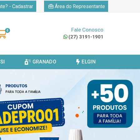
|
nte? - Cadastrar
Área do Representante
Fale Conosco
0
(27) 3191-1901
SI
GRANADO
ELGIN