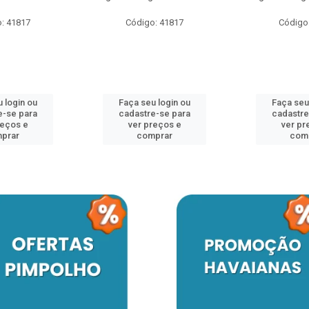
: 41817
Código: 41817
Código
 login ou
Faça seu login ou
Faça seu
e-se para
cadastre-se para
cadastre
reços e
ver preços e
ver pr
prar
comprar
com