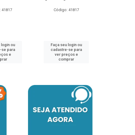
: 41817
Código: 41817
Código:
 login ou
Faça seu login ou
Faça seu 
-se para
cadastre-se para
cadastre
eços e
ver preços e
ver pr
prar
comprar
comp