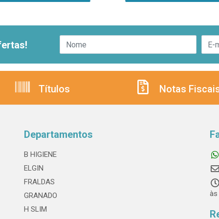
ertas!
Títulos
Notas Fiscai
Departamentos
F
B HIGIENE
ELGIN
FRALDAS
às
GRANADO
H SLIM
R