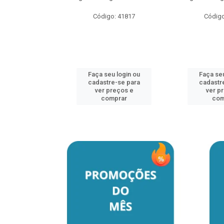
o: 41817
Código: 41817
Código
u login ou
Faça seu login ou
Faça seu
e-se para
cadastre-se para
cadastr
reços e
ver preços e
ver p
mprar
comprar
com