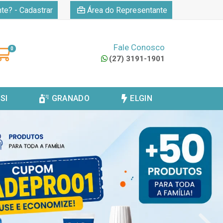
|
nte? - Cadastrar
Área do Representante
Fale Conosco
0
(27) 3191-1901
SI
GRANADO
ELGIN