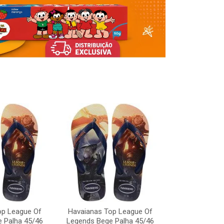
Havaianas To
Legends Bege
op League Of
Havaianas Top League Of
Código:
 Palha 45/46
Legends Bege Palha 45/46