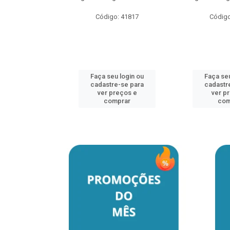
Código: 41817
Código
u login ou
e-se para
reços e
mprar
Faça seu login ou
Faça seu
cadastre-se para
cadastr
ver preços e
ver p
comprar
com