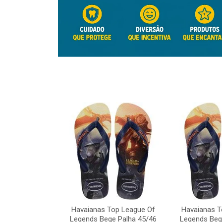
Top League Of
e Palha 45/46
Havaianas Top League Of
Havaianas T
o: 41817
Legends Bege Palha 45/46
Legends Beg