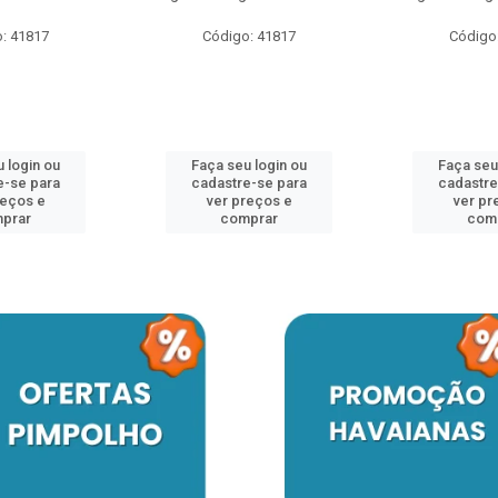
: 41817
Código: 41817
Código
 login ou
Faça seu login ou
Faça seu
e-se para
cadastre-se para
cadastre
reços e
ver preços e
ver pr
prar
comprar
com