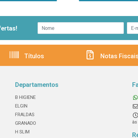
ertas!
Títulos
Notas Fiscai
Departamentos
F
B HIGIENE
ELGIN
FRALDAS
às
GRANADO
H SLIM
R