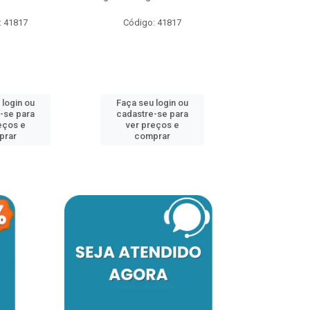
: 41817
Código: 41817
Faça seu 
cadastre
ver pr
 login ou
Faça seu login ou
comp
-se para
cadastre-se para
eços e
ver preços e
prar
comprar