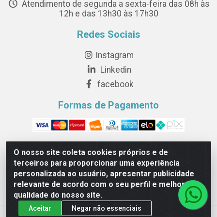
Atendimento de segunda a sexta-feira das 08h às
12h e das 13h30 às 17h30
Redes Sociais
Instagram
Linkedin
facebook
Formas de Pagamento
O nosso site coleta cookies próprios e de
terceiros para proporcionar uma experiência
Novesete Distribuidora LTDA - Avenida Setecentos, S/N,
personalizada ao usuário, apresentar publicidade
Terminal Intermodal da Serra, Serra/ES - CEP 29161-414 -
relevante de acordo com o seu perfil e melhorar a
CNPJ 29.479.604/0001-44
qualidade do nosso site.
Aceitar
Negar não essenciais