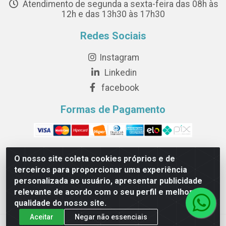
Atendimento de segunda a sexta-feira das 08h às
12h e das 13h30 às 17h30
Redes Sociais
Instagram
Linkedin
facebook
Formas de Pagamento
O nosso site coleta cookies próprios e de
terceiros para proporcionar uma experiência
Novesete Distribuidora LTDA - Avenida Setecentos, S/N,
personalizada ao usuário, apresentar publicidade
Terminal Intermodal da Serra, Serra/ES - CEP 29161-414 -
relevante de acordo com o seu perfil e melhorar a
CNPJ 29.479.604/0001-44
qualidade do nosso site.
Aceitar
Negar não essenciais