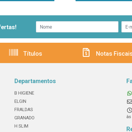
ertas!
Títulos
Notas Fiscai
Departamentos
F
B HIGIENE
ELGIN
FRALDAS
às
GRANADO
H SLIM
R