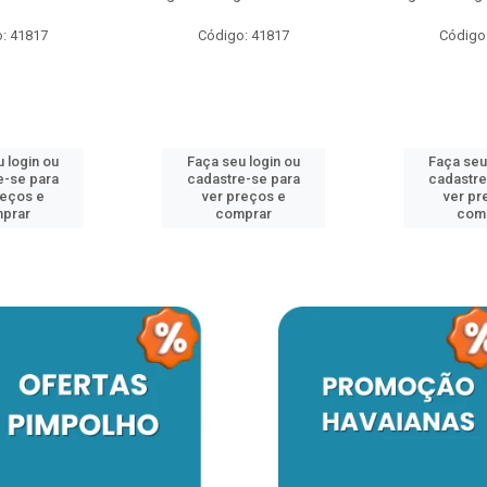
: 41817
Código: 41817
Código
 login ou
Faça seu login ou
Faça seu
e-se para
cadastre-se para
cadastre
reços e
ver preços e
ver pr
prar
comprar
com