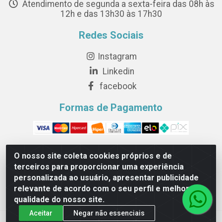
Atendimento de segunda a sexta-feira das 08h às
12h e das 13h30 às 17h30
Redes Sociais
Instagram
Linkedin
facebook
Formas de Pagamento
O nosso site coleta cookies próprios e de
terceiros para proporcionar uma experiência
Novesete Distribuidora LTDA - Avenida Setecentos, S/N,
personalizada ao usuário, apresentar publicidade
Terminal Intermodal da Serra, Serra/ES - CEP 29161-414 -
relevante de acordo com o seu perfil e melhorar a
CNPJ 29.479.604/0001-44
qualidade do nosso site.
Aceitar
Negar não essenciais