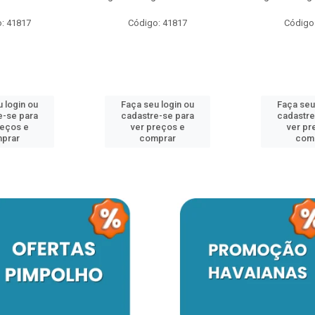
: 41817
Código: 41817
Código
 login ou
Faça seu login ou
Faça seu
e-se para
cadastre-se para
cadastre
reços e
ver preços e
ver pr
prar
comprar
com