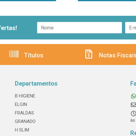
ertas!
Títulos
Notas Fiscai
Departamentos
F
B HIGIENE
ELGIN
FRALDAS
às
GRANADO
H SLIM
R