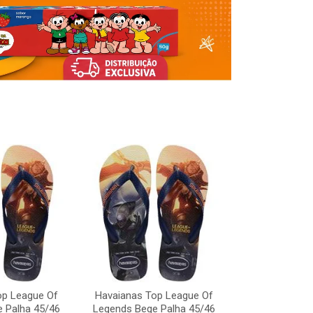
op League Of
Havaianas Top League Of
Havaianas To
 Palha 45/46
Legends Bege Palha 45/46
Legends Bege