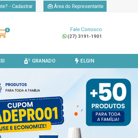
|
nte? - Cadastrar
Área do Representante
Fale Conosco
0
(27) 3191-1901
SI
GRANADO
ELGIN