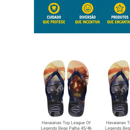
Top League Of
Havaianas Top League Of
Havaianas T
e Palha 45/46
Legends Bege Palha 45/46
Legends Beg