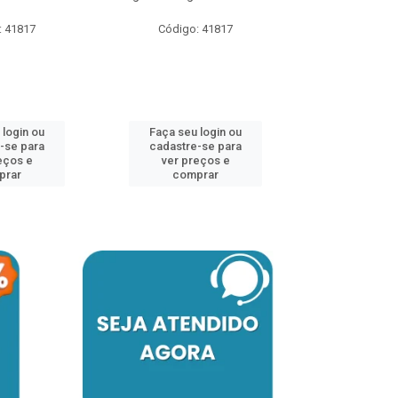
: 41817
Código: 41817
Código:
 login ou
Faça seu login ou
Faça seu 
-se para
cadastre-se para
cadastre
eços e
ver preços e
ver pr
prar
comprar
comp