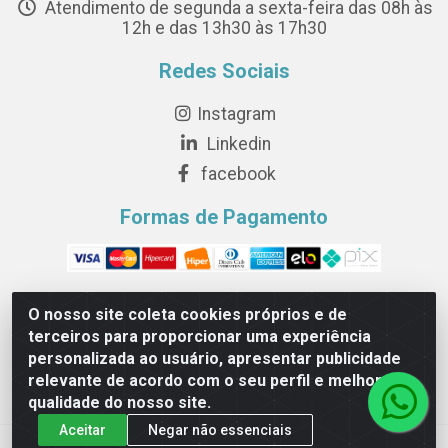
Atendimento de segunda a sexta-feira das 08h às
12h e das 13h30 às 17h30
Redes Sociais
Instagram
Linkedin
facebook
Formas de Pagamento
O nosso site coleta cookies próprios e de
terceiros para proporcionar uma experiência
Novesete Distribuidora LTDA - Avenida Setecentos, S/N,
personalizada ao usuário, apresentar publicidade
Terminal Intermodal da Serra, Serra/ES - CEP 29161-414 -
relevante de acordo com o seu perfil e melhorar a
CNPJ 29.479.604/0001-44
qualidade do nosso site.
Aceitar
Negar não essenciais