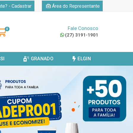
|
nte? - Cadastrar
Área do Representante
Fale Conosco
0
(27) 3191-1901
SI
GRANADO
ELGIN