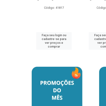
Código: 41817
Código
u login ou
e-se para
reços e
mprar
Faça seu login ou
Faça seu
cadastre-se para
cadastr
ver preços e
ver p
comprar
com