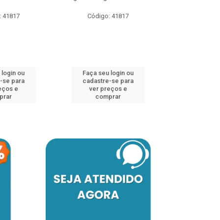
: 41817
Código: 41817
Faça seu 
cadastre
ver pr
 login ou
Faça seu login ou
comp
-se para
cadastre-se para
eços e
ver preços e
prar
comprar