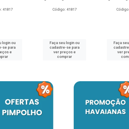
: 41817
Código: 41817
Código
 login ou
Faça seu login ou
Faça seu
e-se para
cadastre-se para
cadastre
reços e
ver preços e
ver pr
prar
comprar
com