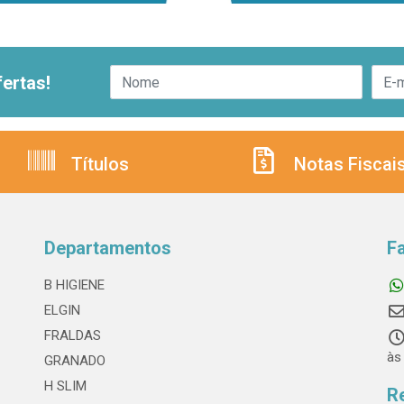
ertas!
Títulos
Notas Fiscai
Departamentos
F
B HIGIENE
ELGIN
FRALDAS
às
GRANADO
H SLIM
R