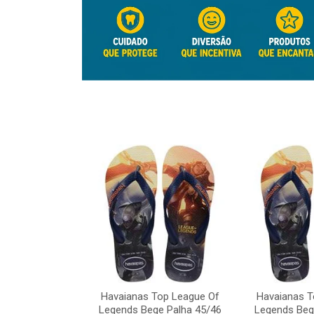
Top League Of
e Palha 45/46
Havaianas Top League Of
Havaianas T
o: 41817
Legends Bege Palha 45/46
Legends Beg