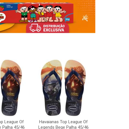
Havaianas To
Legends Bege
op League Of
Havaianas Top League Of
Código:
 Palha 45/46
Legends Bege Palha 45/46